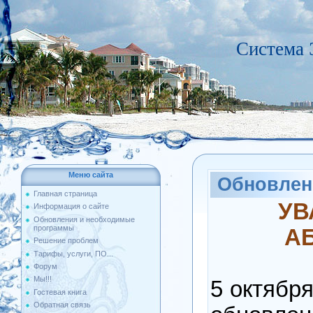
Система 
Меню сайта
Обновлени
Главная страница
УВ
Информация о сайте
Обновления и необходимые
программы
А
Решение проблем
Тарифы, услуги, ПО...
Форум
Мы!!!
5 октябр
Гостевая книга
Обратная связь