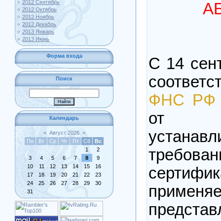
2012 Сентябрь
А
2012 Октябрь
2012 Ноябрь
2012 Декабрь
2013 Январь
2013 Июнь
Форма входа
С 14 сен
соответс
Поиск
ФНС РФ 
от 0
Календарь
устанав
«
Август 2026
»
Пн
Вт
Ср
Чт
Пт
Сб
Вс
треб
1
2
3
4
5
6
7
8
9
10
11
12
13
14
15
16
сертифик
17
18
19
20
21
22
23
24
25
26
27
28
29
30
приме
31
представ