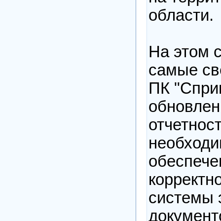
области.
На этом 
самые св
ПК "Спри
обновле
отчетност
необходи
обеспече
корректн
системы 
документ