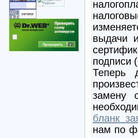
налогоп
налог
изменяе
выдачи 
сертиф
подписи 
Теперь 
произв
замену 
необход
бланк за
нам по ф