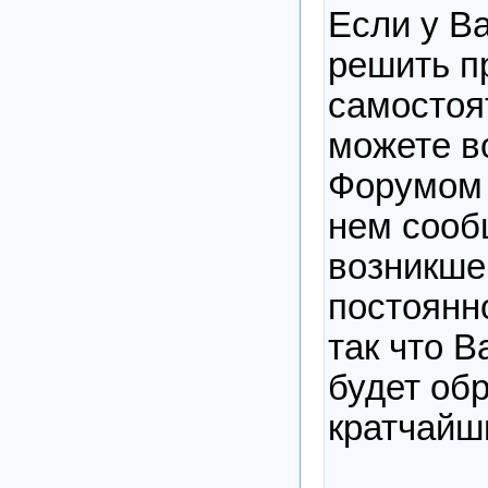
Если у В
решить п
самостоя
можете в
Форумом 
нем сооб
возникше
постоянн
так что 
будет об
кратчайш