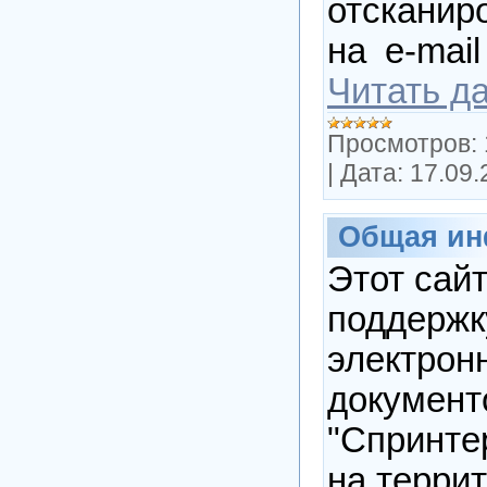
отсканир
на e-mai
Читать д
Просмотров:
|
Дата:
17.09.
Общая и
Этот сайт
поддержк
электрон
документ
"Спринте
на терри