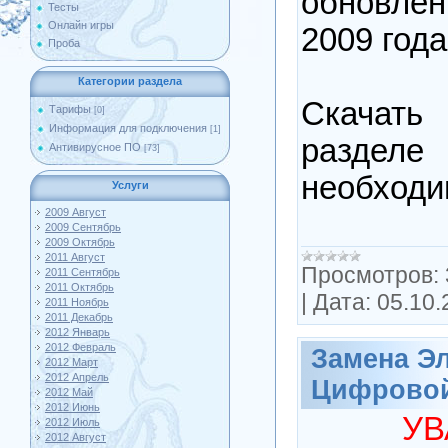
обновлен
Тесты
Онлайн игры
2009 года
Проба
Категории раздела
Скачат
Тарифы
[0]
Информация для подключения
[1]
разделе
Антивирусное ПО
[73]
необходи
Услуги
2009 Август
2009 Сентябрь
2009 Октябрь
2011 Август
Просмотров:
2011 Сентябрь
2011 Октябрь
|
Дата:
05.10.
2011 Ноябрь
2011 Декабрь
2012 Январь
2012 Февраль
Замена Э
2012 Март
2012 Апрель
Цифровой
2012 Май
2012 Июнь
У
2012 Июль
2012 Август